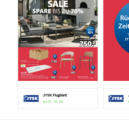
JYSK Flugblatt
bis Di. 18. 08.