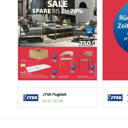
JYSK Flugblatt
bis Di. 18. 08.