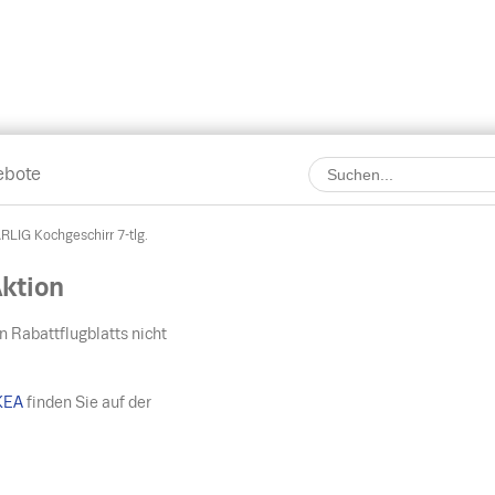
ebote
IG Kochgeschirr 7-tlg.
ktion
n Rabattflugblatts nicht
KEA
finden Sie auf der