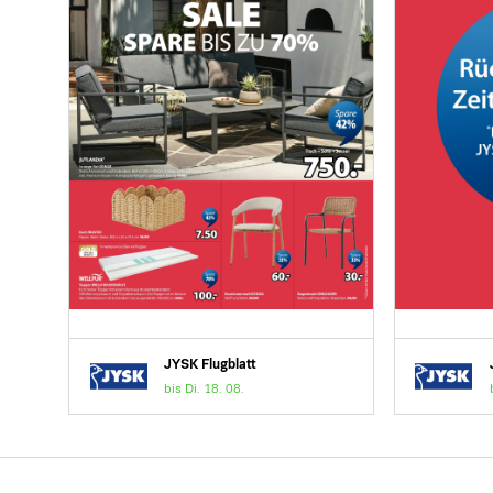
JYSK Flugblatt
bis Di. 18. 08.