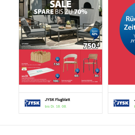
JYSK Flugblatt
bis Di. 18. 08.