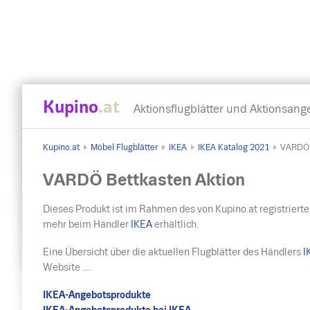
Kupino
.at
Aktionsflugblätter und Aktionsang
Kupino.at
Möbel Flugblätter
IKEA
IKEA Katalog 2021
VARDÖ 
VARDÖ Bettkasten Aktion
Dieses Produkt ist im Rahmen des von Kupino.at registrierte
mehr beim Händler
IKEA
erhältlich.
Eine Übersicht über die aktuellen Flugblätter des Händlers
I
Website ....
IKEA-Angebotsprodukte