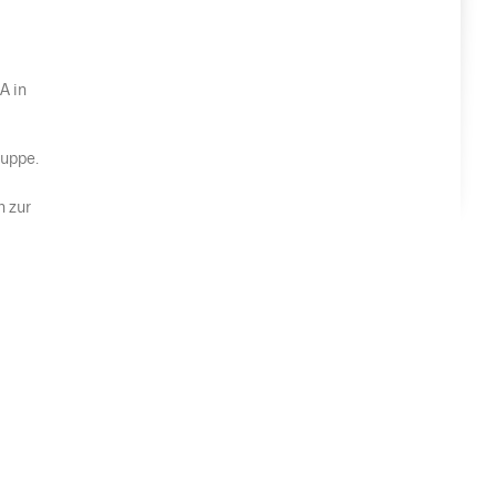
A in
ruppe.
n zur