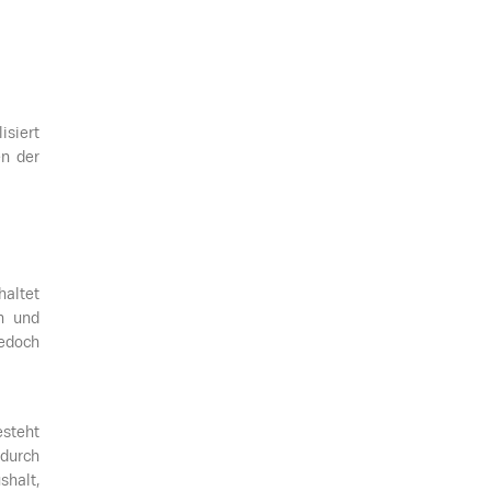
isiert
en der
haltet
n und
edoch
teht
 durch
halt,