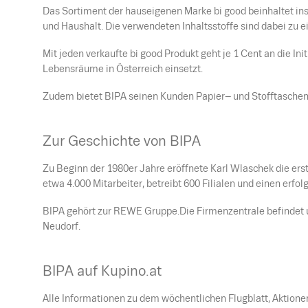
Das Sortiment der hauseigenen Marke bi good beinhaltet i
und Haushalt. Die verwendeten Inhaltsstoffe sind dabei zu ei
Mit jeden verkaufte bi good Produkt geht je 1 Cent an die Ini
Lebensräume in Österreich einsetzt.
Zudem bietet BIPA seinen Kunden Papier– und Stofftasche
Zur Geschichte von BIPA
Zu Beginn der 1980er Jahre eröffnete Karl Wlaschek die erst
etwa 4.000 Mitarbeiter, betreibt 600 Filialen und einen erfo
BIPA gehört zur REWE Gruppe.Die Firmenzentrale befindet u
Neudorf.
BIPA auf Kupino.at
Alle Informationen zu dem wöchentlichen Flugblatt, Aktion