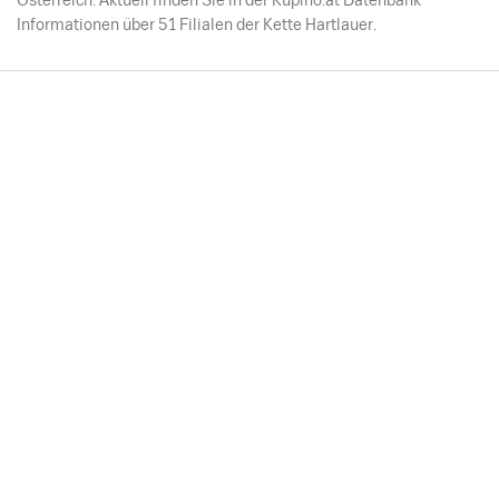
Österreich. Aktuell finden Sie in der Kupino.at Datenbank
Informationen über 51 Filialen der Kette Hartlauer.