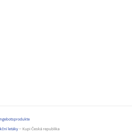
ngebotsprodukte
kční letáky
– Kupi Česká republika