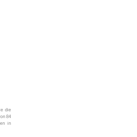
ie die
von 84
fen in