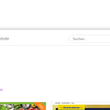
ebote
en
neu