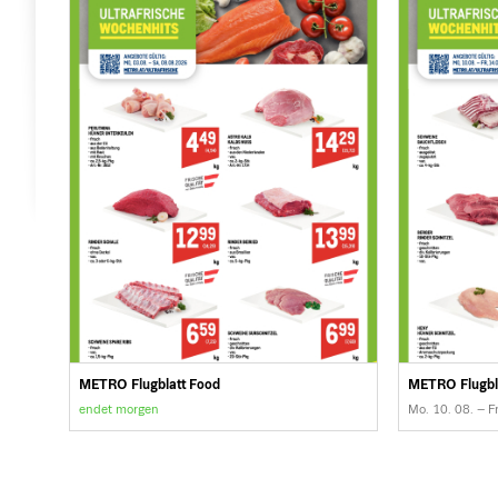
METRO Flugblatt Food
METRO Flugbl
endet morgen
Mo. 10. 08. – Fr