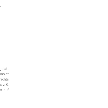
,
gblatt
ino.at
nichts
s z.B.
er auf