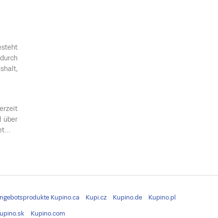
teht
 durch
halt,
erzeit
l über
det…
ngebotsprodukte
Kupino.ca
Kupi.cz
Kupino.de
Kupino.pl
upino.sk
Kupino.com