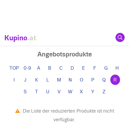
Kupino
.at
Angebotsprodukte
TOP
0-9
A
B
C
D
E
F
G
H
I
J
K
L
M
N
O
P
Q
R
S
T
U
V
W
X
Y
Z
Die Liste der reduzierten Produkte ist nicht
verfügbar.